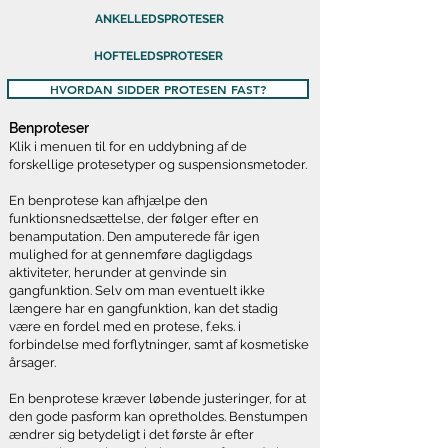
ANKELLEDSPROTESER
HOFTELEDSPROTESER
HVORDAN SIDDER PROTESEN FAST?
Benproteser
Klik i menuen til for en uddybning af de
forskellige protesetyper og suspensionsmetoder.
En benprotese kan afhjælpe den
funktionsnedsættelse, der følger efter en
benamputation. Den amputerede får igen
mulighed for at gennemføre dagligdags
aktiviteter, herunder at genvinde sin
gangfunktion. Selv om man eventuelt ikke
længere har en gangfunktion, kan det stadig
være en fordel med en protese, f.eks. i
forbindelse med forflytninger, samt af kosmetiske
årsager.
En benprotese kræver løbende justeringer, for at
den gode pasform kan opretholdes. Benstumpen
ændrer sig betydeligt i det første år efter