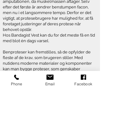
amputationen, da muskelmassen aftager. Selv
efter det første år ændrer benstumpen facon,
men nu i et langsommere tempo. Derfor er det
vigtigt, at protesebrugere har mulighed for, at få
foretaget justeringer af deres protese når
behovet opstår.
Hos Bandagist Vest kan du for det meste få en tid
med blot én dags varsel.
Benproteser kan fremstilles, så de opfylder de
fleste af de krav, som brugeren stiller. Med
nutidens moderne materialer og komponenter
kan man bygge proteser, som genskaber
funktionsniveauet hos den enkelte bruger.
Phone
Email
Facebook
Hos Bandagist Vest fremstiller vi både
almindelige mekaniske proteser og avancerede
elektroniske proteser med eksempelvis
computerstyrede knæled og energilagrende
fødder.
Kosmetikken på en benprotese kan udføres i et
utal af forskellige varianter ud fra den enkelte
patients ønske. Nogle vil have en neutralt
udseende protese, som ligner et normalt ben, og
andre vil gerne have en protese med et mere