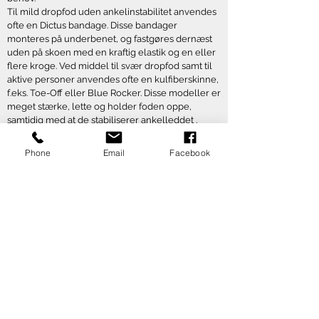
Til mild dropfod uden ankelinstabilitet anvendes
ofte en Dictus bandage. Disse bandager
monteres på underbenet, og fastgøres dernæst
uden på skoen med en kraftig elastik og en eller
flere kroge. Ved middel til svær dropfod samt til
aktive personer anvendes ofte en kulfiberskinne,
f.eks. Toe-Off eller Blue Rocker. Disse modeller er
meget stærke, lette og holder foden oppe,
samtidig med at de stabiliserer ankelleddet .
Læs også om - Dropfodsstimulatorer i menuen.
Phone
Email
Facebook
Banevænget 7B, 7500 Holstebro
Tlf.
32 10 80 20
//
kontakt@bandagistvest.dk (sikker mail) //