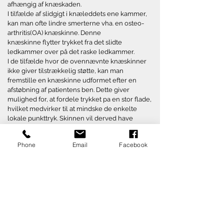
afhængig af knæskaden.
I tilfælde af slidgigt i knæleddets ene kammer,
kan man ofte lindre smerterne vha. en osteo-
arthritis(OA) knæskinne. Denne
knæskinne flytter trykket fra det slidte
ledkammer over på det raske ledkammer.
I de tilfælde hvor de ovennævnte knæskinner
ikke giver tilstrækkelig støtte, kan man
fremstille en knæskinne udformet efter en
afstøbning af patientens ben. Dette giver
mulighed for, at fordele trykket pa en stor flade,
hvilket medvirker til at mindske de enkelte
lokale punkttryk. Skinnen vil derved have
optimal pasform uanset benets udformning. En
sådan knæskinne kan fremstilles i f.eks. plast
Phone
Email
Facebook
eller kulfiber og forsynes med knæled som kan
have mange forskellige egenskaber.